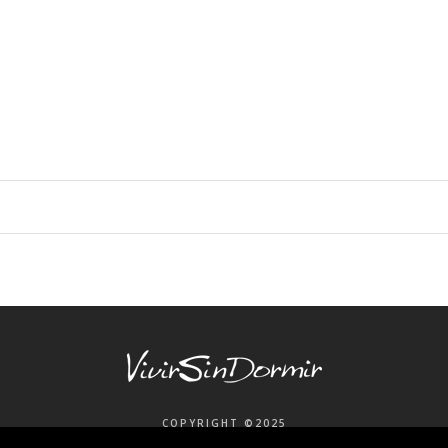
COPYRIGHT ©2025
VIVIR SIN DORMIR |
AVISO LEGAL
| DISEÑO WEB:
AZUL LIMÓN