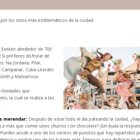
por los sitios más emblemáticos de la ciudad.
. Existen alrededor de 700
 Si prefieres disfrutar de
s: Na Jordana, Pilar,
de Campanar, Cuba-Literato
zorín y Malvarrosa.
actividades que
to, la cual se realiza a las
.
a merendar:
Después de estar todo el día pateando la ciudad, ¿hay
ca más que comer unos churros con chocolate? ¡Sin duda la respues
 Puedes acudir a uno de los cientos de puestos que hay repartidos p
alencia o probar uno de los lugares más famosos para disfrutar de e