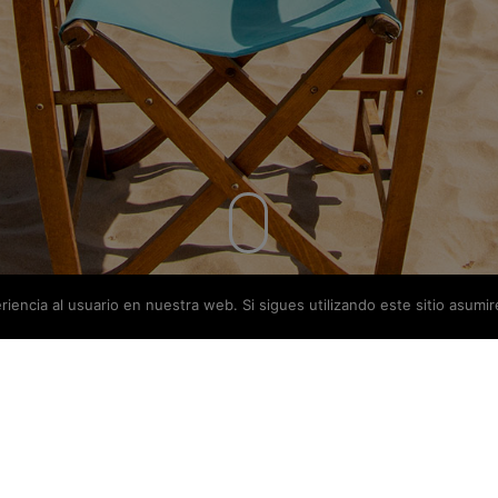
iencia al usuario en nuestra web. Si sigues utilizando este sitio asum
COPYRIGHT ©2025
VIVIR SIN DORMIR |
AVISO LEGAL
| DISEÑO WEB:
AZUL LIMÓN