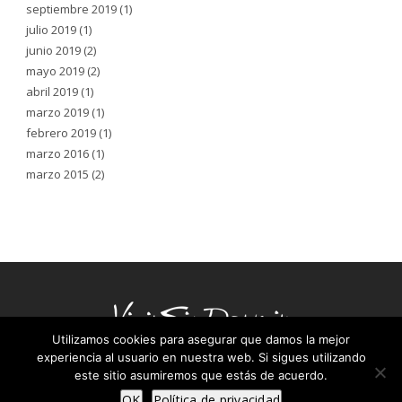
septiembre 2019
(1)
julio 2019
(1)
junio 2019
(2)
mayo 2019
(2)
abril 2019
(1)
marzo 2019
(1)
febrero 2019
(1)
marzo 2016
(1)
marzo 2015
(2)
Utilizamos cookies para asegurar que damos la mejor
experiencia al usuario en nuestra web. Si sigues utilizando
COPYRIGHT ©2025
este sitio asumiremos que estás de acuerdo.
VIVIR SIN DORMIR |
AVISO LEGAL
| DISEÑO WEB:
AZUL LIMÓN
OK
Política de privacidad