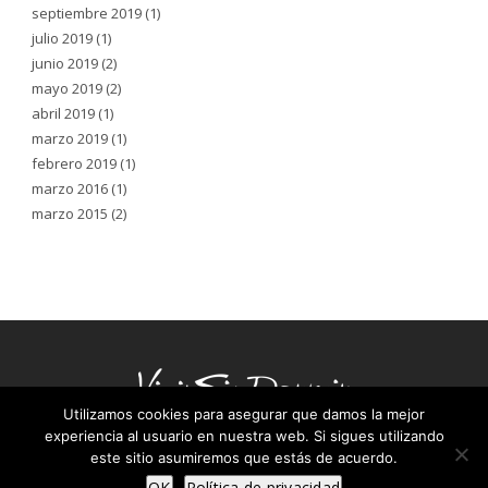
septiembre 2019
(1)
julio 2019
(1)
junio 2019
(2)
mayo 2019
(2)
abril 2019
(1)
marzo 2019
(1)
febrero 2019
(1)
marzo 2016
(1)
marzo 2015
(2)
Utilizamos cookies para asegurar que damos la mejor
experiencia al usuario en nuestra web. Si sigues utilizando
este sitio asumiremos que estás de acuerdo.
COPYRIGHT ©2025
VIVIR SIN DORMIR |
AVISO LEGAL
| DISEÑO WEB:
AZUL LIMÓN
OK
Política de privacidad