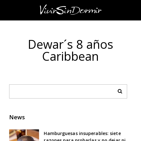
Dewar´s 8 años
Caribbean
News
Hamburguesas insuperables: siete
razones para probarlas y no dejar ni