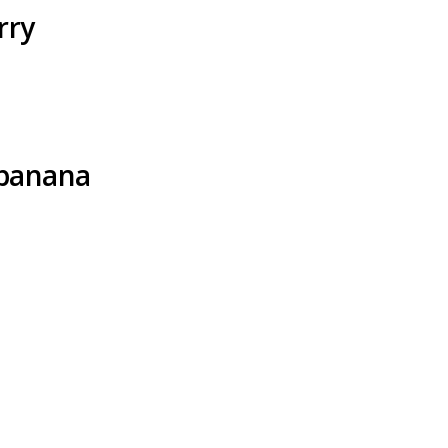
rry
 banana